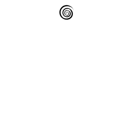
é
Site web réalisé par
loan-conception-web.fr